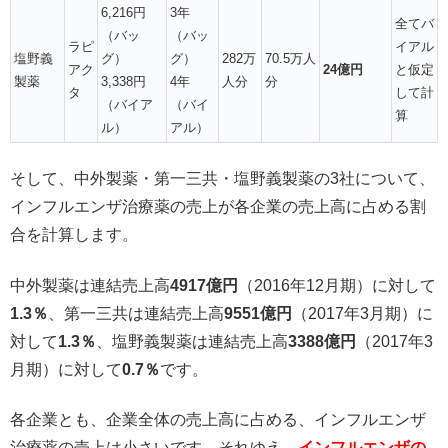
6,216円
3年
全てバ
（バッ
（バッ
ラピ
イアル
塩野義
グ）
グ）
282万
70.5万人
アク
24億円
と仮定
製薬
3,338円
4年
人分
分
タ
して計
（バイア
（バイ
算
ル）
アル）
そして、中外製薬・第一三共・塩野義製薬の3社について、
インフルエンザ治療薬の売上が各企業の売上高に占める割
合を計算します。
中外製薬は連結売上高
4917億円
（2016年12月期）に対して
1.3％
、第一三共は連結売上高
9551億円
（2017年3月期）に
対して
1.3％
、塩野義製薬は連結売上高
3388億円
（2017年3
月期）に対して
0.7％
です。
各企業とも、企業全体の売上高に占める、インフルエンザ
治療薬の売上は小さいです。それゆえ、
インフルエンザの