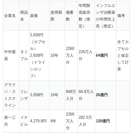
年間製
インフルエ
商品
使用期
備蓄
造販売
ンザ治療薬
企業名
薬価
備考
名
限
数
数（推
の年間売上
定）
高（推定）
2,830円
（カプセ
全てカ
ル）
2260
プセル
中外製
タミ
226万人
2,928円
10年
万人
64億円
と仮定
薬
フル
分
（ドライ
分
して計
シロッ
算
プ）
グラク
ソ・ス
リレ
848万
84.8万人
3,058円
10年
26億円
ミスク
ンザ
人分
分
ライン
2260
第一三
イナ
282.5万
4,279.8円
8年
万人
120億円
共
ビル
人分
分