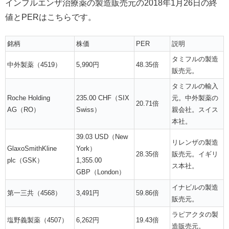
インフルエンザ治療薬の製造販売元の2018年1月26日の終
値とPERはこちらです。
銘柄
株価
PER
説明
タミフルの製造
中外製薬（4519）
5,990円
48.35倍
販売元。
タミフルの輸入
Roche Holding
235.00 CHF（SIX
元。中外製薬の
20.71倍
AG（RO）
Swiss）
親会社。スイス
本社。
39.03 USD（New
リレンザの製造
GlaxoSmithKline
York）
28.35倍
販売元。イギリ
plc（GSK）
1,355.00
ス本社。
GBP（London）
イナビルの製造
第一三共（4568）
3,491円
59.86倍
販売元。
ラピアクタの製
塩野義製薬（4507）
6,262円
19.43倍
造販売元。