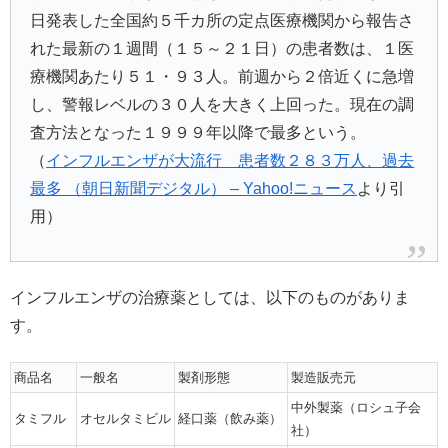
日発表した全国約５千カ所の定点医療機関から報告さ
れた最新の１週間（１５～２１日）の患者数は、１医
療機関あたり５１・９３人。前週から２倍近くに急増
し、警報レベルの３０人を大きく上回った。現在の調
査方法となった１９９９年以降で最多という。
（
インフルエンザが大流行 患者数２８３万人、過去
最多 （朝日新聞デジタル） – Yahoo!ニュース
より引
用）
インフルエンザの治療薬としては、以下のものがありま
す。
商品名
一般名
製剤形態
製造販売元
中外製薬（ロシュ子会
タミフル
オセルタミビル
経口薬（飲み薬）
社）