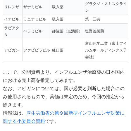
グラクソ・スミスクライ
リレンザ
ザナミビル
吸入薬
ン
イナビル
ラニナミビル
吸入薬
第一三共
ラピアク
ペラミビル
静注薬（点滴薬）
塩野義製薬
タ
富山化学工業（富士フイ
アビガン
ファビピラビル
経口薬
ルムホールディングス子
会社）
ここで、公開資料より、インフルエンザ治療薬の日本国内
における売上高を推定してみます。
なお、アビガンについては、国が必要と判断した場合にの
み使用されるもので、薬価は未定のため、今回の推定から
除きます。
情報源は、
厚生労働省の第９回新型インフルエンザ対策に
関する小委員会資料
です。