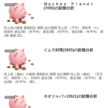
Ｍａｃｂｅｅ Ｐｌａｎｅｔ
業績推移
(7095)の財務分析
売上高の推移 通期​ 回次 期間 会計期間 売上高 （千円） 増収率（％）
対前年 過去2期 （年平均） 過去3期 （年平均） 過去4期 （年平均） 第
1期 通期 201...
イムラ封筒(3955)の財務分析
業績推移
売上高（連結）の推移 通期​​ 回次 期間 会計期間 売上高（連結） （百万
円） 増収率（％） 対前年 過去2期 （年平均） 過去3期 （年平均） 過
去4期 （年平均） 第6...
ネオジャパン(3921)の財務分析
業績推移