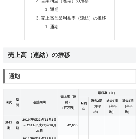
営業利益（連結）の推移
通期​
売上高営業利益率（連結）の推移
通期​
売上高（連結）の推移
通期​​​
増収率（％）
売上高（連
期
過去2期
過去3期
過去4期
回次
会計期間
結）
対前
間
（年平
（年平
（年平
（百万円）
年
均）
均）
均）
2010(平成22)年11月1日
第63
通
～ 2011(平成23)年10月
42,095
期
期
31日
2011(平成23)年11月1日