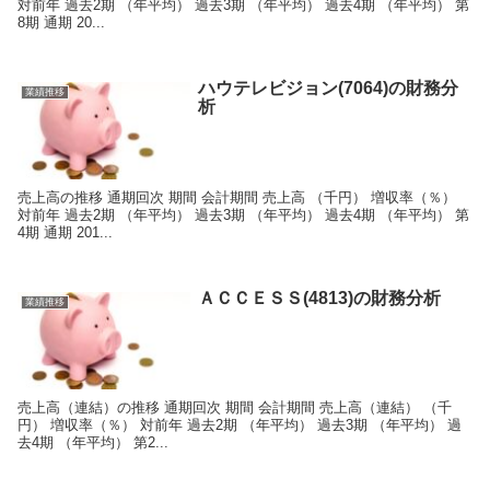
対前年 過去2期 （年平均） 過去3期 （年平均） 過去4期 （年平均） 第
8期 通期 20...
ハウテレビジョン(7064)の財務分
業績推移
析
売上高の推移 通期​ 回次 期間 会計期間 売上高 （千円） 増収率（％）
対前年 過去2期 （年平均） 過去3期 （年平均） 過去4期 （年平均） 第
4期 通期 201...
ＡＣＣＥＳＳ(4813)の財務分析
業績推移
売上高（連結）の推移 通期​​​ 回次 期間 会計期間 売上高（連結） （千
円） 増収率（％） 対前年 過去2期 （年平均） 過去3期 （年平均） 過
去4期 （年平均） 第2...